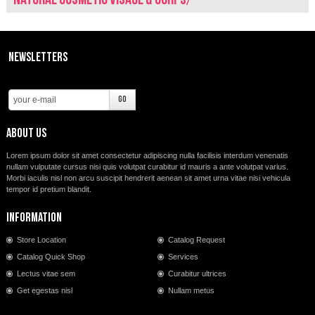
PROMOZIONI
CONTATTI
Newsletters
About us
Lorem ipsum dolor sit amet consectetur adipiscing nulla facilisis interdum venenatis
nullam vulputate cursus nisi quis volutpat curabitur id mauris a ante volutpat varius.
Morbi iaculis nisl non arcu suscipit hendrerit aenean sit amet urna vitae nisi vehicula
tempor id pretium blandit.
Information
Store Location
Catalog Request
Catalog Quick Shop
Services
Lectus vitae sem
Curabitur ultrices
Get egestas nisl
Nullam metus