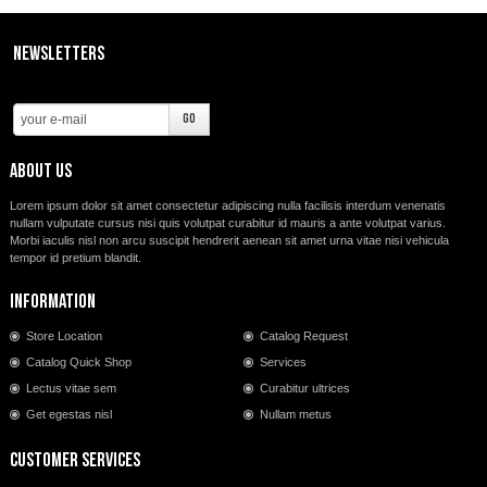
PROMOZIONI
Newsletters
CONTATTI
About us
Lorem ipsum dolor sit amet consectetur adipiscing nulla facilisis interdum venenatis
nullam vulputate cursus nisi quis volutpat curabitur id mauris a ante volutpat varius.
Morbi iaculis nisl non arcu suscipit hendrerit aenean sit amet urna vitae nisi vehicula
tempor id pretium blandit.
Information
Store Location
Catalog Request
Catalog Quick Shop
Services
Lectus vitae sem
Curabitur ultrices
Get egestas nisl
Nullam metus
Customer Services