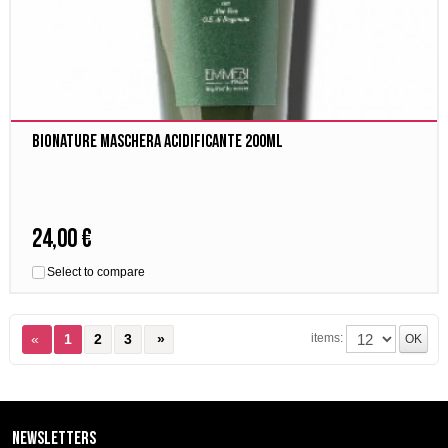
Bionature Maschera Acidificante 200ml
24,00 €
Select to compare
items:
«
1
2
3
»
Newsletters