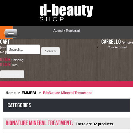
Accedi / Registrati
Cart
Carrello
(empty)
(empty)
Your Account
No products
0,00 €
Shipping
HOME
0,00 €
LA SPEDIZIONE COSTA SOLO 4.90 € ED È
Total
COMPLETAMENTE GRATUITA PER ORDINI
CAPELLI
Check out
SUPERIORI A 49.00 €
MAKEUP
Home
>
EMMEBI
>
BioNature Mineral Treatment
VISO E CORPO
Categories
SOLARI
BioNature Mineral Treatment
There are 32 products.
UOMO