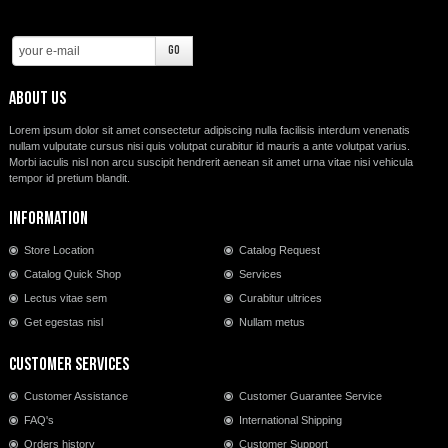
About us
Lorem ipsum dolor sit amet consectetur adipiscing nulla facilisis interdum venenatis
nullam vulputate cursus nisi quis volutpat curabitur id mauris a ante volutpat varius.
Morbi iaculis nisl non arcu suscipit hendrerit aenean sit amet urna vitae nisi vehicula
tempor id pretium blandit.
Information
Store Location
Catalog Request
Catalog Quick Shop
Services
Lectus vitae sem
Curabitur ultrices
Get egestas nisl
Nullam metus
Customer Services
Customer Assistance
Customer Guarantee Service
FAQ's
International Shipping
Orders history
Customer Support