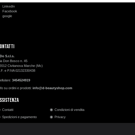
LinkedIn
Facebook
google
ontatti
-Do S.r.l.s.
ia Don Bosco n. 45
2012 Civitanova Marche (Mc)
.F. e P.IVA 02132330438
ellulare:
3454524919
nfo su ordini e prodotti:
info@d-beautyshop.com
ssistenza
Contatti
Condizioni di vendita
Spedizioni e pagamento
Privacy