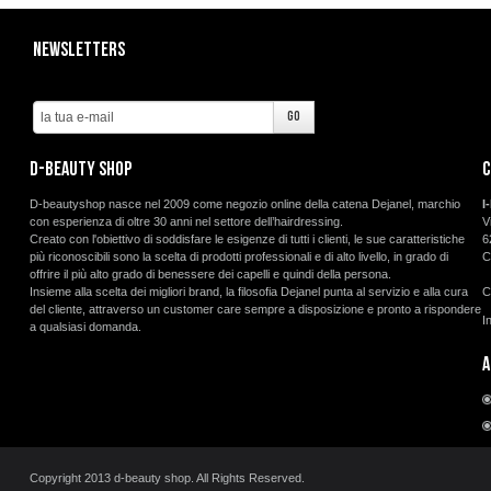
Newsletters
d-beauty shop
C
D-beautyshop nasce nel 2009 come negozio online della catena Dejanel, marchio
I
con esperienza di oltre 30 anni nel settore dell’hairdressing.
V
Creato con l'obiettivo di soddisfare le esigenze di tutti i clienti, le sue caratteristiche
6
più riconoscibili sono la scelta di prodotti professionali e di alto livello, in grado di
C
offrire il più alto grado di benessere dei capelli e quindi della persona.
Insieme alla scelta dei migliori brand, la filosofia Dejanel punta al servizio e alla cura
C
del cliente, attraverso un customer care sempre a disposizione e pronto a rispondere
I
a qualsiasi domanda.
A
Copyright 2013 d-beauty shop. All Rights Reserved.