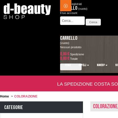
Accedi
Registrati
Carrello
(vuoto)
Il tuo account
Carrello
(vuoto)
Nessun prodotto
0,00 €
Spedizione
0,00 €
Totale
HOME
CAPELLI
MAKEUP
VI
Check out
LA SPEDIZIONE COSTA SO
Home
>
COLORAZIONE
COLORAZIONE
Categorie