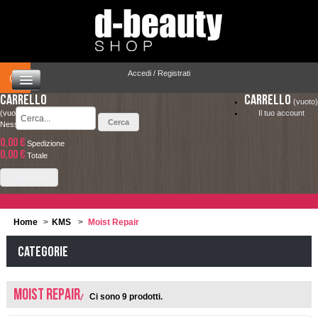
Accedi / Registrati
Carrello
Carrello
(vuoto)
(vuoto)
Il tuo account
Nessun prodotto
0,00 €
Spedizione
HOME
0,00 €
LA SPEDIZIONE COSTA SOLO 4.90 € ED È
Totale
COMPLETAMENTE GRATUITA PER ORDINI
CAPELLI
Check out
SUPERIORI A 49.00 €
MAKEUP
Home
>
KMS
>
Moist Repair
VISO E CORPO
Categorie
SOLARI
Moist Repair
Ci sono 9 prodotti.
UOMO