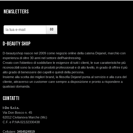
Newsletters
d-beauty shop
D-beautyshop nasce nel 2009 come negozio online della catena Dejanel, marchio con
esperienza di oltre 30 anni nel settore dell’hairdressing.
Creato con l'obiettivo di soddisfare le esigenze di tutti i clienti, le sue caratteristiche più
riconoscibili sono la scelta di prodotti professionali e di alto livello, in grado di offrire il più
alto grado di benessere dei capelli e quindi della persona.
Insieme alla scelta dei migliori brand, la filosofia Dejanel punta al servizio e alla cura del
cliente, attraverso un customer care sempre a disposizione e pronto a rispondere a
qualsiasi domanda.
Contatti
I-Do S.r.l.s.
Via Don Bosco n. 45
62012 Civitanova Marche (Mc)
C.F. e P.IVA 02132330438
Cellulare:
3454524919