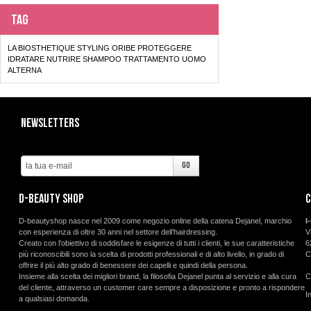
Tag
LA BIOSTHETIQUE
STYLING
ORIBE
PROTEGGERE
IDRATARE
NUTRIRE
SHAMPOO
TRATTAMENTO
UOMO
ALTERNA
Newsletters
d-beauty shop
C
D-beautyshop nasce nel 2009 come negozio online della catena Dejanel, marchio
I
con esperienza di oltre 30 anni nel settore dell’hairdressing.
V
Creato con l'obiettivo di soddisfare le esigenze di tutti i clienti, le sue caratteristiche
6
più riconoscibili sono la scelta di prodotti professionali e di alto livello, in grado di
C
offrire il più alto grado di benessere dei capelli e quindi della persona.
Insieme alla scelta dei migliori brand, la filosofia Dejanel punta al servizio e alla cura
C
del cliente, attraverso un customer care sempre a disposizione e pronto a rispondere
I
a qualsiasi domanda.