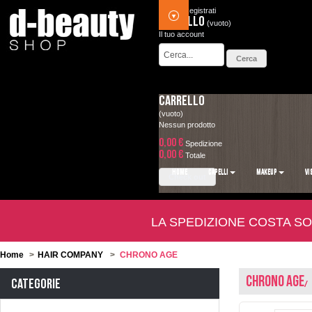
Accedi
Registrati
Carrello
(vuoto)
Il tuo account
Carrello
(vuoto)
Nessun prodotto
0,00 €
Spedizione
0,00 €
Totale
HOME
CAPELLI
MAKEUP
VI
Check out
LA SPEDIZIONE COSTA SO
Home
>
HAIR COMPANY
>
CHRONO AGE
CHRONO AGE
Categorie