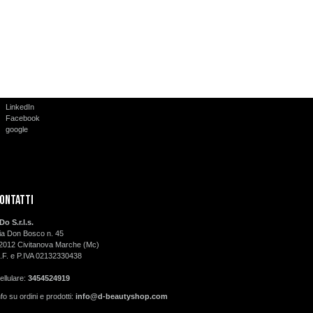
LinkedIn
Facebook
google
ontatti
-Do S.r.l.s.
ia Don Bosco n. 45
2012 Civitanova Marche (Mc)
.F. e P.IVA 02132330438
ellulare:
3454524919
nfo su ordini e prodotti:
info@d-beautyshop.com