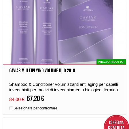
PREZZO RIDOTTO!
Caviar Multiplying Volume Duo 2018
Shampoo & Conditioner volumizzanti anti aging per capelli
invecchiati per motivi di invecchiamento biologico, termico
e chimico. Volumizzante ed anti crespo, restituisce grande
67,20 €
84,00 €
setosità, volume e lucentezza. Adatta per l'uso quotidiano.
Selezionare per confrontare