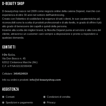
d-beauty shop
D-beautyshop nasce nel 2009 come negozio online della catena Dejanel, marchio con
esperienza di oltre 30 anni nel settore dell’hairdressing.
Creato con l'obiettivo di soddisfare le esigenze di tutti i clienti, le sue caratteristiche più
riconoscibili sono la scelta di prodotti professionali e di alto livello, in grado di offrire il più
alto grado di benessere dei capelli e quindi della persona.
Insieme alla scelta dei migliori brand, la filosofia Dejanel punta al servizio e alla cura del
cliente, attraverso un customer care sempre a disposizione e pronto a rispondere a
qualsiasi domanda.
Contatti
I-Do S.r.l.s.
Via Don Bosco n. 45
62012 Civitanova Marche (Mc)
C.F. e P.IVA 02132330438
Cellulare:
3454524919
Info su ordini e prodotti:
info@d-beautyshop.com
Assistenza
Contatti
Condizioni di vendita
Spedizioni e pagamento
Privacy