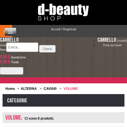
Accedi / Registrati
Carrello
Carrello
(vuoto)
(vuoto)
Il tuo account
Nessun prodotto
0,00 €
Spedizione
HOME
0,00 €
LA SPEDIZIONE COSTA SOLO 4.90 € ED È
Totale
COMPLETAMENTE GRATUITA PER ORDINI
CAPELLI
Check out
SUPERIORI A 49.00 €
MAKEUP
Home
>
ALTERNA
>
CAVIAR
>
VOLUME
VISO E CORPO
Categorie
SOLARI
VOLUME
Ci sono 8 prodotti.
UOMO