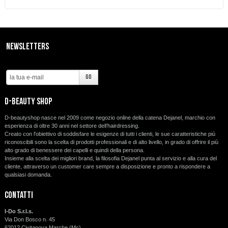
Newsletters
d-beauty shop
D-beautyshop nasce nel 2009 come negozio online della catena Dejanel, marchio con
esperienza di oltre 30 anni nel settore dell’hairdressing.
Creato con l'obiettivo di soddisfare le esigenze di tutti i clienti, le sue caratteristiche più
riconoscibili sono la scelta di prodotti professionali e di alto livello, in grado di offrire il più
alto grado di benessere dei capelli e quindi della persona.
Insieme alla scelta dei migliori brand, la filosofia Dejanel punta al servizio e alla cura del
cliente, attraverso un customer care sempre a disposizione e pronto a rispondere a
qualsiasi domanda.
Contatti
I-Do S.r.l.s.
Via Don Bosco n. 45
62012 Civitanova Marche (Mc)