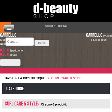
Accedi / Registrati
Carrello
Carrello
(vuoto)
(vuoto)
Il tuo account
Nessun prodotto
0,00 €
Spedizione
HOME
0,00 €
LA SPEDIZIONE COSTA SOLO 4.90 € ED È
Totale
COMPLETAMENTE GRATUITA PER ORDINI
CAPELLI
Check out
SUPERIORI A 49.00 €
MAKEUP
Home
>
LA BIOSTHETIQUE
>
CURL CARE & STYLE
VISO E CORPO
Categorie
SOLARI
CURL CARE & STYLE
Ci sono 6 prodotti.
UOMO