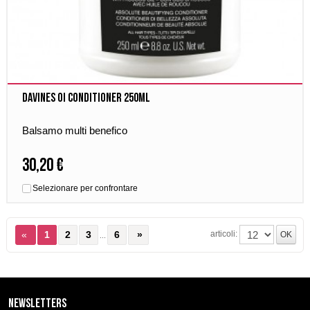
Davines OI Conditioner 250ml
Balsamo multi benefico
30,20 €
Selezionare per confrontare
articoli:
«
1
2
3
6
»
...
Newsletters