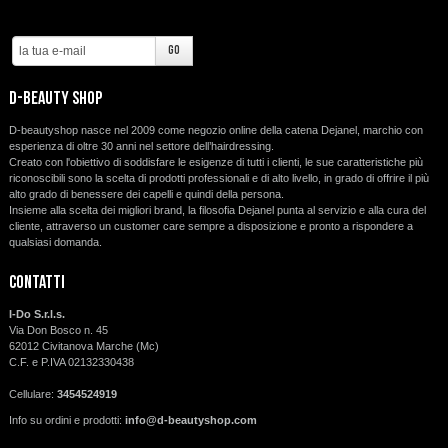
d-beauty shop
D-beautyshop nasce nel 2009 come negozio online della catena Dejanel, marchio con
esperienza di oltre 30 anni nel settore dell’hairdressing.
Creato con l'obiettivo di soddisfare le esigenze di tutti i clienti, le sue caratteristiche più
riconoscibili sono la scelta di prodotti professionali e di alto livello, in grado di offrire il più
alto grado di benessere dei capelli e quindi della persona.
Insieme alla scelta dei migliori brand, la filosofia Dejanel punta al servizio e alla cura del
cliente, attraverso un customer care sempre a disposizione e pronto a rispondere a
qualsiasi domanda.
Contatti
I-Do S.r.l.s.
Via Don Bosco n. 45
62012 Civitanova Marche (Mc)
C.F. e P.IVA 02132330438
Cellulare:
3454524919
Info su ordini e prodotti:
info@d-beautyshop.com