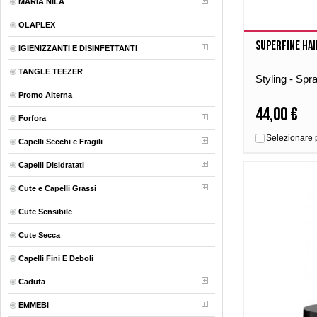
MARIA NILA
OLAPLEX
Superfine Hai
IGIENIZZANTI E DISINFETTANTI
TANGLE TEEZER
Styling - Spr
Promo Alterna
44,00 €
Forfora
Selezionare 
Capelli Secchi e Fragili
Capelli Disidratati
Cute e Capelli Grassi
Cute Sensibile
Cute Secca
Capelli Fini E Deboli
Caduta
EMMEBI