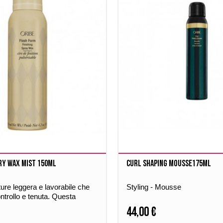
ry wax mist 150ml
Curl Shaping Mousse175ml
ure leggera e lavorabile che
Styling - Mousse
ntrollo e tenuta. Questa
era in mist, fornisce stile,
44,00 €
 lucentezza. Per tutte le