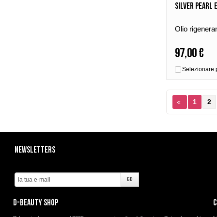
Silver Pearl 
Olio rigenera
97,00 €
Selezionare 
«
1
2
Newsletters
d-beauty shop
C