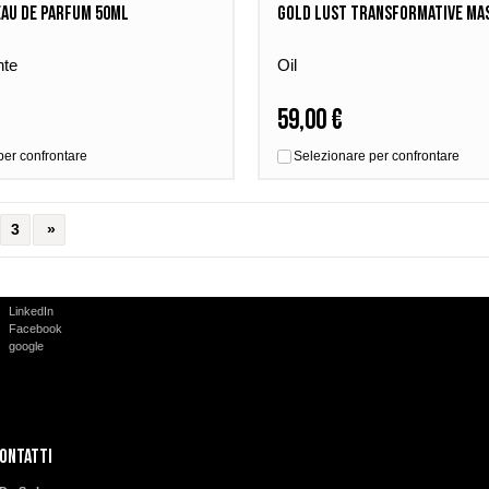
Eau De Parfum 50ml
Gold Lust Transformative Ma
nte
Oil
59,00 €
per confrontare
Selezionare per confrontare
3
»
LinkedIn
Facebook
google
ontatti