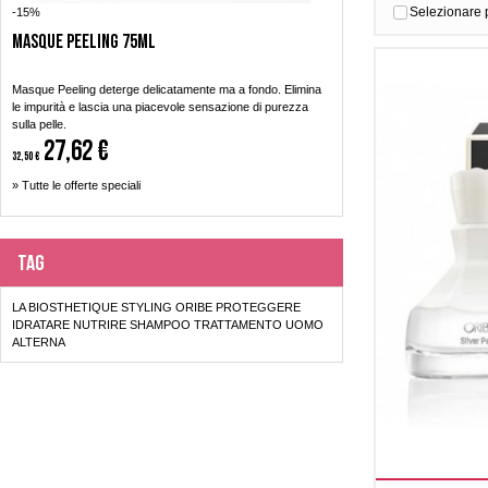
lunghezze.
Selezionare 
-15%
Masque Peeling 75ml
Masque Peeling deterge delicatamente ma a fondo. Elimina
le impurità e lascia una piacevole sensazione di purezza
sulla pelle.
27,62 €
32,50 €
» Tutte le offerte speciali
Tag
LA BIOSTHETIQUE
STYLING
ORIBE
PROTEGGERE
IDRATARE
NUTRIRE
SHAMPOO
TRATTAMENTO
UOMO
ALTERNA