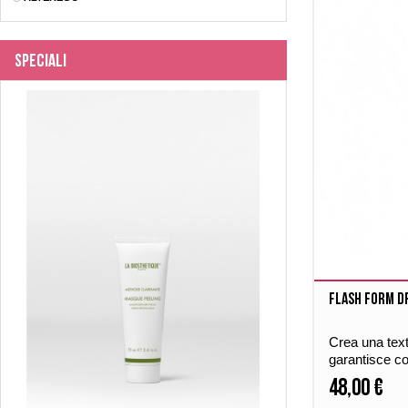
Speciali
Flash form d
Crea una text
garantisce co
leggerissima c
48,00 €
separazione e