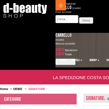
Accedi
Registrati
Carrello
(vuoto)
Il tuo account
Carrello
(vuoto)
Nessun prodotto
0,00 €
Spedizione
0,00 €
Totale
HOME
CAPELLI
MAKEUP
VI
Check out
LA SPEDIZIONE COSTA SO
Home
>
ORIBE
>
SIGNATURE
SIGNATURE
Categorie
C