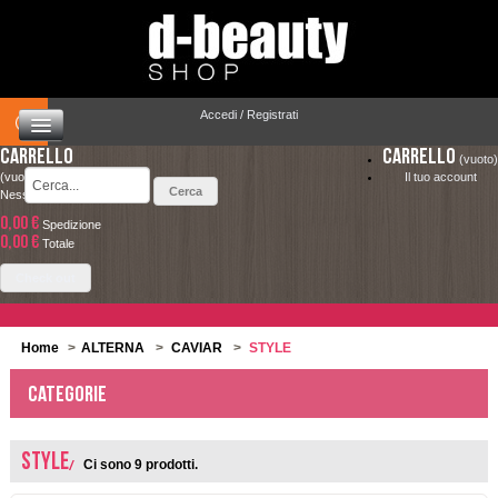
Accedi / Registrati
Carrello
Carrello
(vuoto)
(vuoto)
Il tuo account
Nessun prodotto
0,00 €
Spedizione
HOME
0,00 €
LA SPEDIZIONE COSTA SOLO 4.90 € ED È
Totale
COMPLETAMENTE GRATUITA PER ORDINI
CAPELLI
Check out
SUPERIORI A 49.00 €
MAKEUP
Home
>
ALTERNA
>
CAVIAR
>
STYLE
VISO E CORPO
Categorie
SOLARI
STYLE
Ci sono 9 prodotti.
UOMO