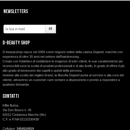
Newsletters
d-beauty shop
D-beautyshop nasce nel 2009 come negozio online della catena Dejanel, marchio con
esperienza di oltre 30 anni nel settore dell’hairdressing.
Creato con l'obiettivo di soddisfare le esigenze di tutti i clienti, le sue caratteristiche più
riconoscibili sono la scelta di prodotti professionali e di alto livello, in grado di offrire il più
alto grado di benessere dei capelli e quindi della persona.
Insieme alla scelta dei migliori brand, la filosofia Dejanel punta al servizio e alla cura del
cliente, attraverso un customer care sempre a disposizione e pronto a rispondere a
qualsiasi domanda.
Contatti
I-Do S.r.l.s.
Via Don Bosco n. 45
62012 Civitanova Marche (Mc)
C.F. e P.IVA 02132330438
Cellulare:
3454524919