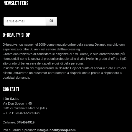
Newsletters
d-beauty shop
D-beautyshop nasce nel 2009 come negozio online della catena Dejanel, marchio con
esperienza di oltre 30 anni nel settore dell’hairdressing.
Creato con l'obiettivo di soddisfare le esigenze di tutti i clienti, le sue caratteristiche più
riconoscibili sono la scelta di prodotti professionali e di alto livello, in grado di offrire il più
alto grado di benessere dei capelli e quindi della persona.
Insieme alla scelta dei migliori brand, la filosofia Dejanel punta al servizio e alla cura del
cliente, attraverso un customer care sempre a disposizione e pronto a rispondere a
qualsiasi domanda.
Contatti
I-Do S.r.l.s.
Via Don Bosco n. 45
62012 Civitanova Marche (Mc)
C.F. e P.IVA 02132330438
Cellulare:
3454524919
Info su ordini e prodotti:
info@d-beautyshop.com