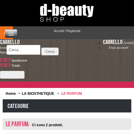
Accedi / Registrati
Carrello
Carrello
(vuoto)
(vuoto)
Il tuo account
Nessun prodotto
0,00 €
Spedizione
HOME
0,00 €
LA SPEDIZIONE COSTA SOLO 4.90 € ED È
Totale
COMPLETAMENTE GRATUITA PER ORDINI
CAPELLI
Check out
SUPERIORI A 49.00 €
MAKEUP
Home
>
LA BIOSTHETIQUE
>
LE PARFUM
VISO E CORPO
Categorie
SOLARI
LE PARFUM
Ci sono 2 prodotti.
UOMO