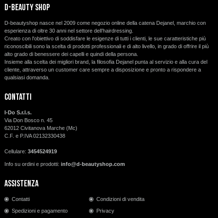
d-beauty shop
D-beautyshop nasce nel 2009 come negozio online della catena Dejanel, marchio con
esperienza di oltre 30 anni nel settore dell’hairdressing.
Creato con l'obiettivo di soddisfare le esigenze di tutti i clienti, le sue caratteristiche più
riconoscibili sono la scelta di prodotti professionali e di alto livello, in grado di offrire il più
alto grado di benessere dei capelli e quindi della persona.
Insieme alla scelta dei migliori brand, la filosofia Dejanel punta al servizio e alla cura del
cliente, attraverso un customer care sempre a disposizione e pronto a rispondere a
qualsiasi domanda.
Contatti
I-Do S.r.l.s.
Via Don Bosco n. 45
62012 Civitanova Marche (Mc)
C.F. e P.IVA 02132330438
Cellulare:
3454524919
Info su ordini e prodotti:
info@d-beautyshop.com
Assistenza
Contatti
Condizioni di vendita
Spedizioni e pagamento
Privacy