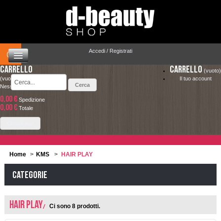
Accedi / Registrati
Carrello
Carrello
(vuoto)
(vuoto)
Il tuo account
Nessun prodotto
0,00 €
Spedizione
HOME
0,00 €
LA SPEDIZIONE COSTA SOLO 4.90 € ED È
Totale
COMPLETAMENTE GRATUITA PER ORDINI
CAPELLI
Check out
SUPERIORI A 49.00 €
MAKEUP
Home
>
KMS
>
HAIR PLAY
VISO E CORPO
Categorie
SOLARI
HAIR PLAY
Ci sono 8 prodotti.
UOMO