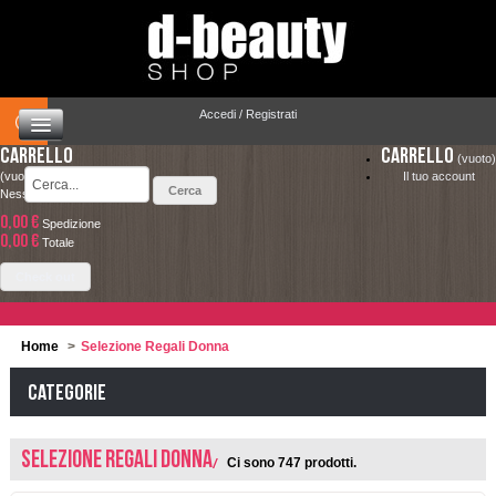
Accedi / Registrati
Carrello
Carrello
(vuoto)
(vuoto)
Il tuo account
Nessun prodotto
0,00 €
Spedizione
HOME
0,00 €
LA SPEDIZIONE COSTA SOLO 4.90 € ED È
Totale
COMPLETAMENTE GRATUITA PER ORDINI
CAPELLI
Check out
SUPERIORI A 49.00 €
MAKEUP
Home
>
Selezione Regali Donna
VISO E CORPO
Categorie
SOLARI
Selezione Regali Donna
Ci sono 747 prodotti.
UOMO