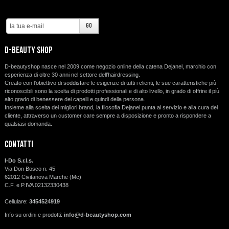
d-beauty shop
D-beautyshop nasce nel 2009 come negozio online della catena Dejanel, marchio con
esperienza di oltre 30 anni nel settore dell’hairdressing.
Creato con l'obiettivo di soddisfare le esigenze di tutti i clienti, le sue caratteristiche più
riconoscibili sono la scelta di prodotti professionali e di alto livello, in grado di offrire il più
alto grado di benessere dei capelli e quindi della persona.
Insieme alla scelta dei migliori brand, la filosofia Dejanel punta al servizio e alla cura del
cliente, attraverso un customer care sempre a disposizione e pronto a rispondere a
qualsiasi domanda.
Contatti
I-Do S.r.l.s.
Via Don Bosco n. 45
62012 Civitanova Marche (Mc)
C.F. e P.IVA 02132330438
Cellulare:
3454524919
Info su ordini e prodotti:
info@d-beautyshop.com