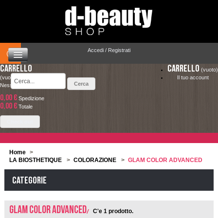
Accedi / Registrati
Carrello
Carrello
(vuoto)
(vuoto)
Il tuo account
Nessun prodotto
0,00 €
Spedizione
HOME
0,00 €
LA SPEDIZIONE COSTA SOLO 4.90 € ED È
Totale
COMPLETAMENTE GRATUITA PER ORDINI
CAPELLI
Check out
SUPERIORI A 49.00 €
MAKEUP
Home
>
LA BIOSTHETIQUE
>
COLORAZIONE
>
GLAM COLOR ADVANCED
VISO E CORPO
Categorie
SOLARI
UOMO
GLAM COLOR ADVANCED
C'e 1 prodotto.