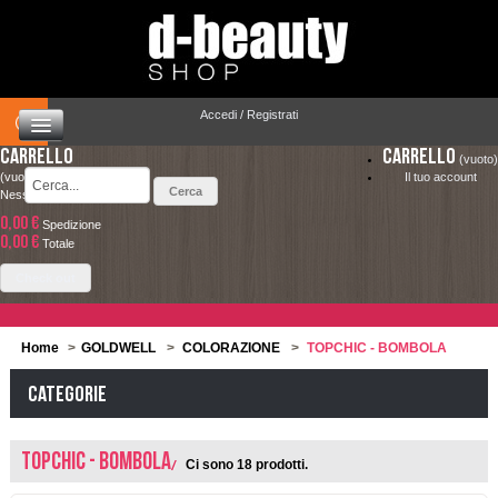
Accedi / Registrati
Carrello
Carrello
(vuoto)
(vuoto)
Il tuo account
Nessun prodotto
0,00 €
Spedizione
HOME
0,00 €
LA SPEDIZIONE COSTA SOLO 4.90 € ED È
Totale
COMPLETAMENTE GRATUITA PER ORDINI
CAPELLI
Check out
SUPERIORI A 49.00 €
MAKEUP
Home
>
GOLDWELL
>
COLORAZIONE
>
TOPCHIC - BOMBOLA
VISO E CORPO
Categorie
SOLARI
TOPCHIC - BOMBOLA
Ci sono 18 prodotti.
UOMO