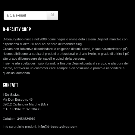
d-beauty shop
D-beautyshop nasce nel 2009 come negozio online della catena Dejanel, marchio con
esperienza di oltre 30 anni nel settore dell’hairdressing.
Creato con l'obiettivo di soddisfare le esigenze di tutti i clienti, le sue caratteristiche più
riconoscibili sono la scelta di prodotti professionali e di alto livello, in grado di offrire il più
alto grado di benessere dei capelli e quindi della persona.
Insieme alla scelta dei migliori brand, la filosofia Dejanel punta al servizio e alla cura del
cliente, attraverso un customer care sempre a disposizione e pronto a rispondere a
qualsiasi domanda.
Contatti
I-Do S.r.l.s.
Via Don Bosco n. 45
62012 Civitanova Marche (Mc)
C.F. e P.IVA 02132330438
Cellulare:
3454524919
Info su ordini e prodotti:
info@d-beautyshop.com