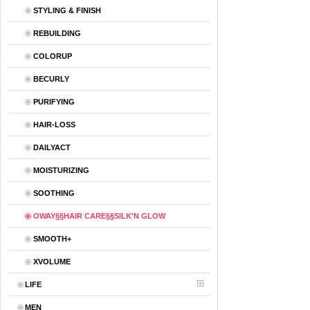
STYLING & FINISH
REBUILDING
COLORUP
BECURLY
PURIFYING
HAIR-LOSS
DAILYACT
MOISTURIZING
SOOTHING
OWAY§§HAIR CARE§§SILK'N GLOW
SMOOTH+
XVOLUME
LIFE
MEN