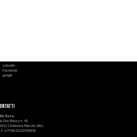
LinkedIn
Facebook
google
ontatti
-Do S.r.l.s.
ia Don Bosco n. 45
2012 Civitanova Marche (Mc)
.F. e P.IVA 02132330438