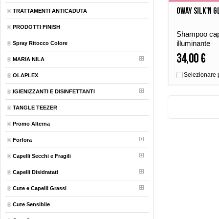
Oway Silk'n G
TRATTAMENTI ANTICADUTA
PRODOTTI FINISH
Shampoo capi
illuminante
Spray Ritocco Colore
34,00 €
MARIA NILA
Selezionare 
OLAPLEX
IGIENIZZANTI E DISINFETTANTI
TANGLE TEEZER
Promo Alterna
Forfora
Capelli Secchi e Fragili
Capelli Disidratati
Cute e Capelli Grassi
Cute Sensibile