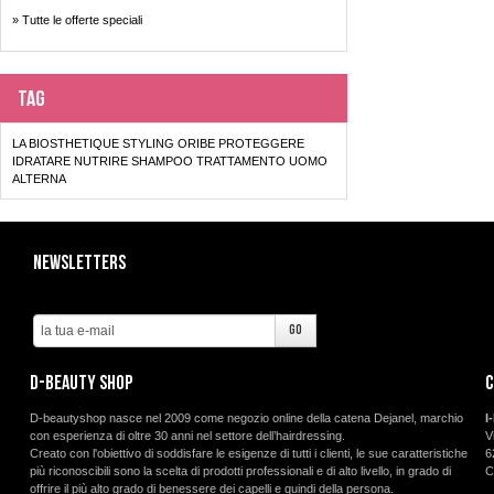
» Tutte le offerte speciali
Tag
LA BIOSTHETIQUE
STYLING
ORIBE
PROTEGGERE
IDRATARE
NUTRIRE
SHAMPOO
TRATTAMENTO
UOMO
ALTERNA
Newsletters
d-beauty shop
C
D-beautyshop nasce nel 2009 come negozio online della catena Dejanel, marchio
I
con esperienza di oltre 30 anni nel settore dell’hairdressing.
V
Creato con l'obiettivo di soddisfare le esigenze di tutti i clienti, le sue caratteristiche
6
più riconoscibili sono la scelta di prodotti professionali e di alto livello, in grado di
C
offrire il più alto grado di benessere dei capelli e quindi della persona.