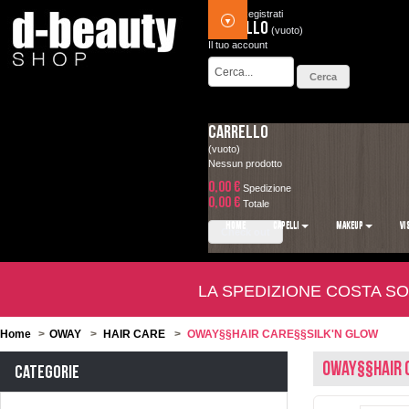
Accedi
Registrati
Carrello
(vuoto)
Il tuo account
Carrello
(vuoto)
Nessun prodotto
0,00 €
Spedizione
0,00 €
Totale
HOME
CAPELLI
MAKEUP
VI
Check out
LA SPEDIZIONE COSTA SO
Home
>
OWAY
>
HAIR CARE
>
OWAY§§HAIR CARE§§SILK'N GLOW
OWAY§§HAIR 
Categorie