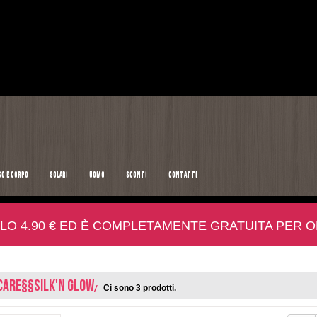
SO E CORPO
SOLARI
UOMO
SCONTI
CONTATTI
LO 4.90 € ED È COMPLETAMENTE GRATUITA PER ORD
CARE§§SILK'N GLOW
Ci sono 3 prodotti.