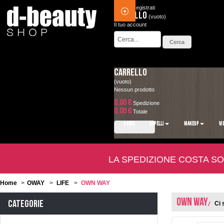
Accedi
Registrati
Carrello
(vuoto)
Il tuo account
Carrello
(vuoto)
Nessun prodotto
0,00 €
Spedizione
0,00 €
Totale
HOME
CAPELLI
MAKEUP
VI
Check out
LA SPEDIZIONE COSTA SO
Home
>
OWAY
>
LIFE
>
OWN WAY
OWN WAY
Categorie
Ci 