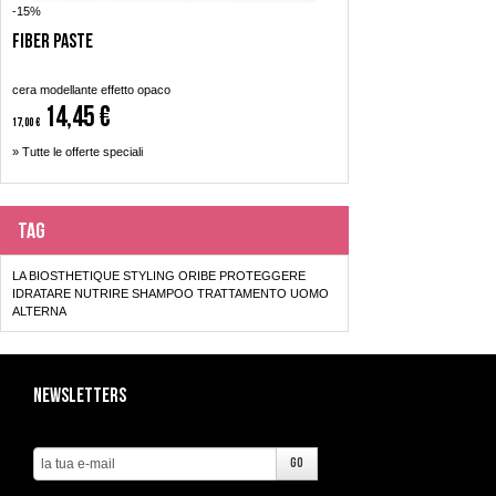
-15%
Fiber Paste
cera modellante effetto opaco
14,45 €
17,00 €
» Tutte le offerte speciali
Tag
LA BIOSTHETIQUE
STYLING
ORIBE
PROTEGGERE
IDRATARE
NUTRIRE
SHAMPOO
TRATTAMENTO
UOMO
ALTERNA
Newsletters