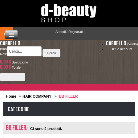
Accedi / Registrati
Carrello
Carrello
(vuoto)
(vuoto)
Il tuo account
Nessun prodotto
0,00 €
Spedizione
HOME
0,00 €
LA SPEDIZIONE COSTA SOLO 4.90 € ED È
Totale
COMPLETAMENTE GRATUITA PER ORDINI
CAPELLI
Check out
SUPERIORI A 49.00 €
MAKEUP
Home
>
HAIR COMPANY
>
BB FILLER
VISO E CORPO
Categorie
SOLARI
BB FILLER
Ci sono 4 prodotti.
UOMO