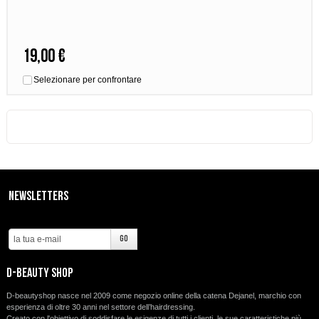
19,00 €
Selezionare per confrontare
Newsletters
d-beauty shop
D-beautyshop nasce nel 2009 come negozio online della catena Dejanel, marchio con
esperienza di oltre 30 anni nel settore dell’hairdressing.
Creato con l'obiettivo di soddisfare le esigenze di tutti i clienti, le sue caratteristiche più