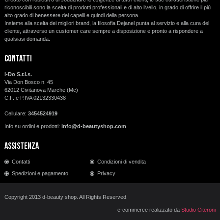
riconoscibili sono la scelta di prodotti professionali e di alto livello, in grado di offrire il più
alto grado di benessere dei capelli e quindi della persona.
Insieme alla scelta dei migliori brand, la filosofia Dejanel punta al servizio e alla cura del
cliente, attraverso un customer care sempre a disposizione e pronto a rispondere a
qualsiasi domanda.
Contatti
I-Do S.r.l.s.
Via Don Bosco n. 45
62012 Civitanova Marche (Mc)
C.F. e P.IVA 02132330438
Cellulare:
3454524919
Info su ordini e prodotti:
info@d-beautyshop.com
Assistenza
Contatti
Condizioni di vendita
Spedizioni e pagamento
Privacy
Copyright 2013 d-beauty shop. All Rights Reserved.
e-commerce realizzato da
Studio Citeroni