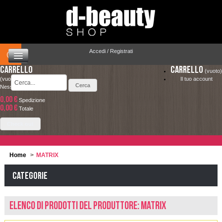
Accedi / Registrati
Carrello
Carrello
(vuoto)
(vuoto)
Il tuo account
Nessun prodotto
0,00 €
Spedizione
HOME
0,00 €
LA SPEDIZIONE COSTA SOLO 4.90 € ED È
Totale
COMPLETAMENTE GRATUITA PER ORDINI
CAPELLI
Check out
SUPERIORI A 49.00 €
MAKEUP
Home
>
MATRIX
VISO E CORPO
Categorie
SOLARI
Elenco di prodotti del produttore: MATRIX
UOMO