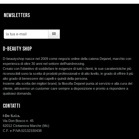
SCONTI
Newsletters
CONTATTI
d-beauty shop
D-beautyshop nasce nel 2009 come negozio online della catena Dejanel, marchio con
esperienza di oltre 30 anni nel settore dell’hairdressing.
Creato con l'obiettivo di soddisfare le esigenze di tutti i clienti, le sue caratteristiche più
riconoscibili sono la scelta di prodotti professionali e di alto livello, in grado di offrire il più
alto grado di benessere dei capelli e quindi della persona.
Insieme alla scelta dei migliori brand, la filosofia Dejanel punta al servizio e alla cura del
cliente, attraverso un customer care sempre a disposizione e pronto a rispondere a
qualsiasi domanda.
Contatti
I-Do S.r.l.s.
Via Don Bosco n. 45
62012 Civitanova Marche (Mc)
C.F. e P.IVA 02132330438