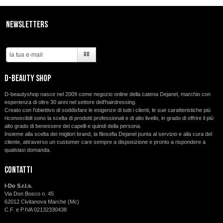
SCONTI
Newsletters
CONTATTI
d-beauty shop
D-beautyshop nasce nel 2009 come negozio online della catena Dejanel, marchio con
esperienza di oltre 30 anni nel settore dell’hairdressing.
Creato con l'obiettivo di soddisfare le esigenze di tutti i clienti, le sue caratteristiche più
riconoscibili sono la scelta di prodotti professionali e di alto livello, in grado di offrire il più
alto grado di benessere dei capelli e quindi della persona.
Insieme alla scelta dei migliori brand, la filosofia Dejanel punta al servizio e alla cura del
cliente, attraverso un customer care sempre a disposizione e pronto a rispondere a
qualsiasi domanda.
Contatti
I-Do S.r.l.s.
Via Don Bosco n. 45
62012 Civitanova Marche (Mc)
C.F. e P.IVA 02132330438