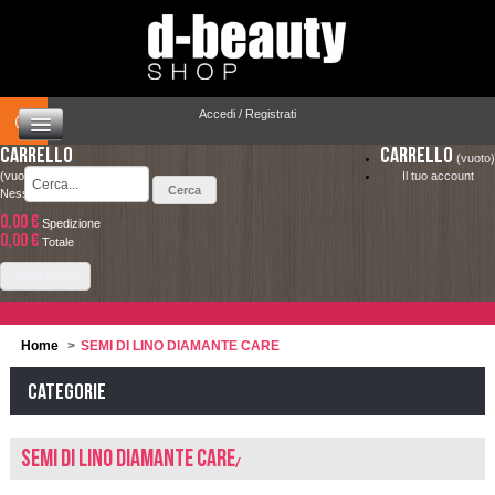
Accedi / Registrati
Carrello
Carrello
(vuoto)
(vuoto)
Il tuo account
Nessun prodotto
0,00 €
Spedizione
HOME
0,00 €
LA SPEDIZIONE COSTA SOLO 4.90 € ED È
Totale
COMPLETAMENTE GRATUITA PER ORDINI
CAPELLI
Check out
SUPERIORI A 49.00 €
MAKEUP
Home
>
SEMI DI LINO DIAMANTE CARE
VISO E CORPO
Categorie
SOLARI
SEMI DI LINO DIAMANTE CARE
UOMO