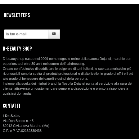
SCONTI
Newsletters
CONTATTI
d-beauty shop
D-beautyshop nasce nel 2009 come negozio online della catena Dejanel, marchio con
esperienza di oltre 30 anni nel settore dell’hairdressing.
Creato con l'obiettivo di soddisfare le esigenze di tutti i clienti, le sue caratteristiche più
riconoscibili sono la scelta di prodotti professionali e di alto livello, in grado di offrire il più
alto grado di benessere dei capelli e quindi della persona.
Insieme alla scelta dei migliori brand, la filosofia Dejanel punta al servizio e alla cura del
cliente, attraverso un customer care sempre a disposizione e pronto a rispondere a
qualsiasi domanda.
Contatti
I-Do S.r.l.s.
Via Don Bosco n. 45
62012 Civitanova Marche (Mc)
C.F. e P.IVA 02132330438