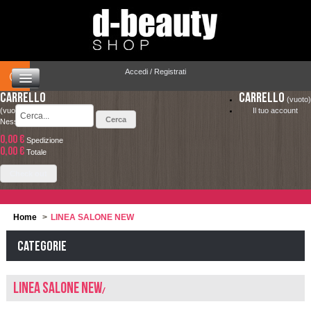
Accedi / Registrati
Carrello
Carrello
(vuoto)
(vuoto)
Il tuo account
Nessun prodotto
0,00 €
Spedizione
HOME
0,00 €
LA SPEDIZIONE COSTA SOLO 4.90 € ED È
Totale
COMPLETAMENTE GRATUITA PER ORDINI
CAPELLI
Check out
SUPERIORI A 49.00 €
MAKEUP
Home
>
LINEA SALONE NEW
VISO E CORPO
Categorie
SOLARI
LINEA SALONE NEW
UOMO