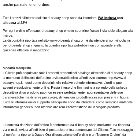
anche parziale, di un ordine.
Tutti i prezzi all’interno del sito d-beauty shop sono da intendersi
I
VA inclusa
con
aliquota al 22%
Per ogni ordine effettuato, d-beauty shop emette scontrino fiscale inviandolo allegato alla
merce.
La disponibilità riportata nel sito www.d-beautyshop.com è da intendersi non vincolante
per d-beauty shop in quanto la quantità riportata potrebbe non corrispondere alla
giacenza effettiva in magazzino.
Modalità d'acquisto
Il Cliente può acquistare solo i prodotti presenti nel catalogo elettronico di d-beauty shop
al momento dell'inoltro dell'ordine e visionabili online all'indirizzo internet http://www.d-
beautyshop.it , così come descritti nelle relative schede informative. L'ordine può
avvenire esclusivamente online. Resta inteso che l'immagine a corredo della scheda
descrittiva di un prodotto può non essere perfettamente rappresentativa delle sue
caratteristiche ma differire per colore, dimensioni, prodotti accessori presenti in figura.
Tutte le informazioni di supporto all'acquisto sono da intendersi come semplice materiale
informativo generico, non riferibile alle reali caratteristiche di un singolo prodotto.
La corretta ricezione dell'ordine è confermata da d-beauty shop mediante una risposta
via e-mail, inviata all'indirizzo di posta elettronica comunicato dal Cliente. Tale messaggio
di conferma riporterà Data e Ora di esecuzione dell'ordine e un 'Numero Ordine', da