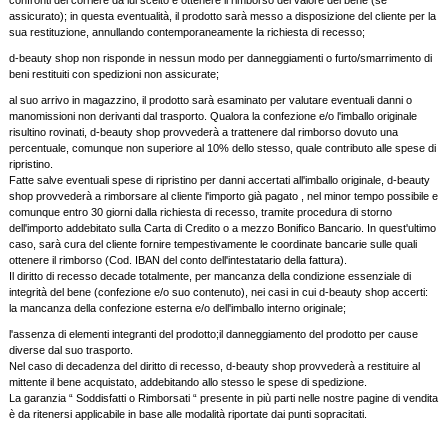
confronti del corriere da lui scelto e ottenere il rimborso del valore del bene (se
assicurato); in questa eventualità, il prodotto sarà messo a disposizione del cliente per la
sua restituzione, annullando contemporaneamente la richiesta di recesso;
d-beauty shop non risponde in nessun modo per danneggiamenti o furto/smarrimento di
beni restituiti con spedizioni non assicurate;
al suo arrivo in magazzino, il prodotto sarà esaminato per valutare eventuali danni o
manomissioni non derivanti dal trasporto. Qualora la confezione e/o l'imballo originale
risultino rovinati, d-beauty shop provvederà a trattenere dal rimborso dovuto una
percentuale, comunque non superiore al 10% dello stesso, quale contributo alle spese di
ripristino.
Fatte salve eventuali spese di ripristino per danni accertati all'imballo originale, d-beauty
shop provvederà a rimborsare al cliente l'importo già pagato , nel minor tempo possibile e
comunque entro 30 giorni dalla richiesta di recesso, tramite procedura di storno
dell'importo addebitato sulla Carta di Credito o a mezzo Bonifico Bancario. In quest'ultimo
caso, sarà cura del cliente fornire tempestivamente le coordinate bancarie sulle quali
ottenere il rimborso (Cod. IBAN del conto dell'intestatario della fattura).
Il diritto di recesso decade totalmente, per mancanza della condizione essenziale di
integrità del bene (confezione e/o suo contenuto), nei casi in cui d-beauty shop accerti:
la mancanza della confezione esterna e/o dell'imballo interno originale;
l'assenza di elementi integranti del prodotto;il danneggiamento del prodotto per cause
diverse dal suo trasporto.
Nel caso di decadenza del diritto di recesso, d-beauty shop provvederà a restituire al
mittente il bene acquistato, addebitando allo stesso le spese di spedizione.
La garanzia “ Soddisfatti o Rimborsati “ presente in più parti nelle nostre pagine di vendita
è da ritenersi applicabile in base alle modalità riportate dai punti sopracitati.