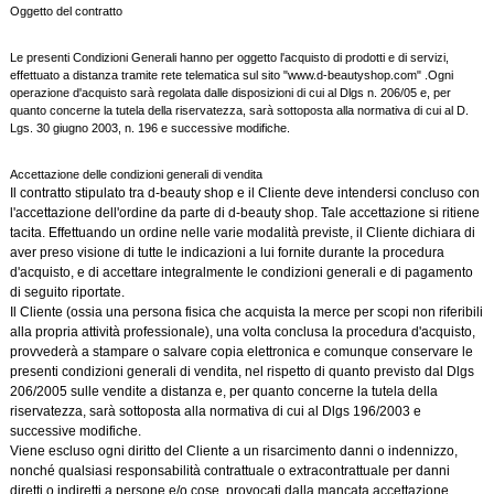
Oggetto del contratto
SCONTI
Le presenti Condizioni Generali hanno per oggetto l'acquisto di prodotti e di servizi,
CONTATTI
effettuato a distanza tramite rete telematica sul sito "www.d-beautyshop.com" .Ogni
operazione d'acquisto sarà regolata dalle disposizioni di cui al Dlgs n. 206/05 e, per
quanto concerne la tutela della riservatezza, sarà sottoposta alla normativa di cui al D.
Lgs. 30 giugno 2003, n. 196 e successive modifiche.
Accettazione delle condizioni generali di vendita
Il contratto stipulato tra d-beauty shop e il Cliente deve intendersi concluso con
l'accettazione dell'ordine da parte di d-beauty shop. Tale accettazione si ritiene
tacita. Effettuando un ordine nelle varie modalità previste, il Cliente dichiara di
aver preso visione di tutte le indicazioni a lui fornite durante la procedura
d'acquisto, e di accettare integralmente le condizioni generali e di pagamento
di seguito riportate.
Il Cliente (ossia una persona fisica che acquista la merce per scopi non riferibili
alla propria attività professionale), una volta conclusa la procedura d'acquisto,
provvederà a stampare o salvare copia elettronica e comunque conservare le
presenti condizioni generali di vendita, nel rispetto di quanto previsto dal Dlgs
206/2005 sulle vendite a distanza e, per quanto concerne la tutela della
riservatezza, sarà sottoposta alla normativa di cui al Dlgs 196/2003 e
successive modifiche.
Viene escluso ogni diritto del Cliente a un risarcimento danni o indennizzo,
nonché qualsiasi responsabilità contrattuale o extracontrattuale per danni
diretti o indiretti a persone e/o cose, provocati dalla mancata accettazione,