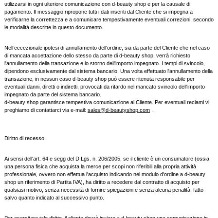
utilizzarsi in ogni ulteriore comunicazione con d-beauty shop e per la causale di
pagamento. Il messaggio ripropone tutti i dati inseriti dal Cliente che si impegna a
verificarne la correttezza e a comunicare tempestivamente eventuali correzioni, secondo
le modalità descritte in questo documento.
Nell’eccezionale ipotesi di annullamento dell'ordine, sia da parte del Cliente che nel caso
di mancata accettazione dello stesso da parte di d-beauty shop, verrà richiesto
l'annullamento della transazione e lo storno dell'importo impegnato. I tempi di svincolo,
dipendono esclusivamente dal sistema bancario. Una volta effettuato l'annullamento della
transazione, in nessun caso d-beauty shop può essere ritenuta responsabile per
eventuali danni, diretti o indiretti, provocati da ritardo nel mancato svincolo dell'importo
impegnato da parte del sistema bancario.
d-beauty shop garantisce tempestiva comunicazione al Cliente. Per eventuali reclami vi
preghiamo di contattarci via e-mail:
sales@d-beautyshop.com
.
Diritto di recesso
Ai sensi dell'art. 64 e segg del D.Lgs. n. 206/2005, se il cliente è un consumatore (ossia
una persona fisica che acquista la merce per scopi non riferibili alla propria attività
professionale, ovvero non effettua l'acquisto indicando nel modulo d'ordine a d-beauty
shop un riferimento di Partita IVA), ha diritto a recedere dal contratto di acquisto per
qualsiasi motivo, senza necessità di fornire spiegazioni e senza alcuna penalità, fatto
salvo quanto indicato al successivo punto.