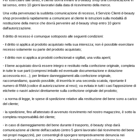
Per esercitare tale diritto, il cliente dovrà inviare a d-beauty shop una comunicazione in
tal senso, entro 10 giorni lavorativi dalla data di ricevimento della merce.
Una volta pervenutaci la suddetta comunicazione di recesso, il Servizio Clienti d-beauty
shop provvederà rapidamente a comunicare al cliente le istruzioni sulla modalità di
restituzione della merce che dovrà pervenire ad d-beauty shop entro 10 giorni
dall'autorizzazione.
Il diritto di recesso è comunque sottoposto alle seguenti condizioni:
- il diritto si applica al prodotto acquistato nella sua interezza; non è possibile esercitare
recesso solamente su parte del prodotto acquistato;
- il diritto non si applica ai prodotti confezionati e sigillati, una volta aperti;
- il bene acquistato dovrà essere integro e restituito nella confezione originale, completa
in tutte le sue parti (compresi imballo ed eventuale documentazione e dotazione
accessoria ecc...); per limitare danneggiamenti alla confezione originale,
raccomandiamo, quando possibile, di inserirla in una seconda scatola, riportante il
numero di RMA (codice di autorizzazione al reso); va evitata in tutti i casi l'apposizione di
etichette o nastri adesivi direttamente sulla confezione originale del prodotto;
- a norma di legge, le spese di spedizione relative alla restituzione del bene sono a carico
del cliente;
- la spedizione, fino all'attestato di avvenuto ricevimento nel nostro magazzino, è sotto la
completa responsabilità del cliente;
- in caso di danneggiamento del bene durante il trasporto, d-beauty shop darà
comunicazione al cliente dell'accaduto (entro 5 giorni lavorativi dal ricevimento del bene
nei propri magazzini), per consentirgli di sporgere tempestivamente denuncia nei