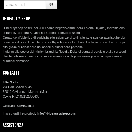
d-beauty shop
D-beautyshop nasce nel 2009 come negozio online della catena Dejanel, marchio con
esperienza di oltre 30 anni nel settore dell’hairdressing.
Creato con l'obiettivo di soddisfare le esigenze di tutti i clienti, le sue caratteristiche più
riconoscibili sono la scelta di prodotti professionali e di alto livello, in grado di offrire il più
alto grado di benessere dei capelli e quindi della persona.
Insieme alla scelta dei migliori brand, la filosofia Dejanel punta al servizio e alla cura del
cliente, attraverso un customer care sempre a disposizione e pronto a rispondere a
qualsiasi domanda.
Contatti
I-Do S.r.l.s.
Via Don Bosco n. 45
62012 Civitanova Marche (Mc)
C.F. e P.IVA 02132330438
Cellulare:
3454524919
Info su ordini e prodotti:
info@d-beautyshop.com
Assistenza