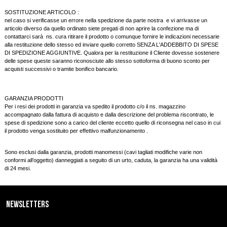
SOSTITUZIONE ARTICOLO :
nel caso si verificasse un errore nella spedizione da parte nostra
e vi arrivasse un
articolo diverso da quello ordinato siete pregati di non aprire la confezione ma di
contattarci sarà ns. cura ritirare il prodotto o comunque fornire le indicazioni necessarie
alla restituzione dello stesso ed inviare quello corretto SENZA L'ADDEBBITO DI SPESE
DI SPEDIZIONE AGGIUNTIVE. Qualora per la restituzione il Cliente dovesse sostenere
delle spese queste saranno riconosciute allo stesso sottoforma di buono sconto per
acquisti successivi o tramite bonifico bancario.
GARANZIA PRODOTTI
Per i resi dei prodotti in garanzia va spedito il prodotto c/o il ns. magazzino
accompagnato dalla fattura di acquisto e dalla descrizione del problema riscontrato, le
spese di spedizione sono a carico del cliente eccetto quello di riconsegna nel caso in cui
il prodotto venga sostituito per effettivo malfunzionamento .
Sono esclusi dalla garanzia, prodotti manomessi (cavi tagliati modifiche varie non
conformi all’oggetto) danneggiati a seguito di un urto, caduta, la garanzia ha una validità
di 24 mesi.
Newsletters