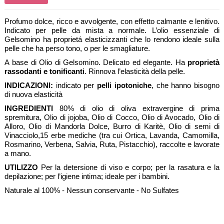
Profumo dolce, ricco e avvolgente, con effetto calmante e lenitivo.
Indicato per pelle da mista a normale. L’olio essenziale di
Gelsomino ha proprietá elasticizzanti che lo rendono ideale sulla
pelle che ha perso tono, o per le smagliature.
A
base di Olio di Gelsomino. Delicato ed elegante. Ha
proprietà
rassodanti e tonificanti
. Rinnova l’elasticità della pelle.
INDICAZIONI:
indicato per
pelli ipotoniche
, che hanno bisogno
di nuova elasticità
INGREDIENTI
80% di olio di oliva extravergine di prima
spremitura, Olio di jojoba, Olio di Cocco, Olio di Avocado, Olio di
Alloro, Olio di Mandorla Dolce, Burro di Karitè, Olio di semi di
Vinacciolo,15 erbe mediche (tra cui Ortica, Lavanda, Camomilla,
Rosmarino, Verbena, Salvia, Ruta, Pistacchio), raccolte e lavorate
a mano.
UTILIZZO
Per la detersione di viso e corpo; per la rasatura e la
depilazione; per l’igiene intima; ideale per i bambini.
Naturale al 100% - Nessun conservante - No Sulfates