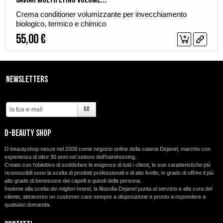
Crema conditioner volumizzante per invecchiamento
biologico, termico e chimico
55,00 €
Newsletters
d-beauty shop
D-beautyshop nasce nel 2009 come negozio online della catena Dejanel, marchio con
esperienza di oltre 30 anni nel settore dell’hairdressing.
Creato con l'obiettivo di soddisfare le esigenze di tutti i clienti, le sue caratteristiche più
riconoscibili sono la scelta di prodotti professionali e di alto livello, in grado di offrire il più
alto grado di benessere dei capelli e quindi della persona.
Insieme alla scelta dei migliori brand, la filosofia Dejanel punta al servizio e alla cura del
cliente, attraverso un customer care sempre a disposizione e pronto a rispondere a
qualsiasi domanda.