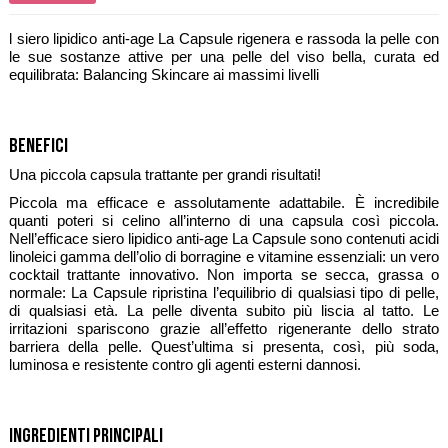
l siero lipidico anti-age La Capsule rigenera e rassoda la pelle con
le sue sostanze attive per una pelle del viso bella, curata ed
equilibrata: Balancing Skincare ai massimi livelli
Benefici
Una piccola capsula trattante per grandi risultati!
Piccola ma efficace e assolutamente adattabile. È incredibile
quanti poteri si celino all’interno di una capsula così piccola.
Nell’efficace siero lipidico anti-age La Capsule sono contenuti acidi
linoleici gamma dell’olio di borragine e vitamine essenziali: un vero
cocktail trattante innovativo. Non importa se secca, grassa o
normale: La Capsule ripristina l’equilibrio di qualsiasi tipo di pelle,
di qualsiasi età. La pelle diventa subito più liscia al tatto. Le
irritazioni spariscono grazie all’effetto rigenerante dello strato
barriera della pelle. Quest’ultima si presenta, così, più soda,
luminosa e resistente contro gli agenti esterni dannosi.
Ingredienti Principali