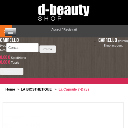
Accedi / Registrati
Carrello
Carrello
(vuoto)
(vuoto)
Il tuo account
Nessun prodotto
0,00 €
Spedizione
HOME
0,00 €
LA SPEDIZIONE COSTA SOLO 4.90 € ED È
Totale
COMPLETAMENTE GRATUITA PER ORDINI
CAPELLI
Check out
SUPERIORI A 49.00 €
MAKEUP
Home
>
LA BIOSTHETIQUE
>
La Capsule 7-Days
VISO E CORPO
SOLARI
UOMO