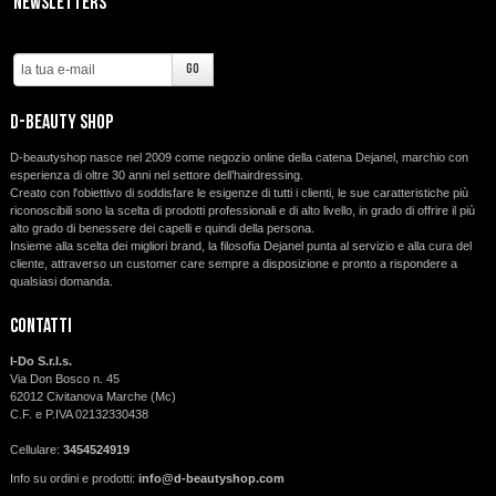
Newsletters
d-beauty shop
D-beautyshop nasce nel 2009 come negozio online della catena Dejanel, marchio con
esperienza di oltre 30 anni nel settore dell’hairdressing.
Creato con l'obiettivo di soddisfare le esigenze di tutti i clienti, le sue caratteristiche più
riconoscibili sono la scelta di prodotti professionali e di alto livello, in grado di offrire il più
alto grado di benessere dei capelli e quindi della persona.
Insieme alla scelta dei migliori brand, la filosofia Dejanel punta al servizio e alla cura del
cliente, attraverso un customer care sempre a disposizione e pronto a rispondere a
qualsiasi domanda.
Contatti
I-Do S.r.l.s.
Via Don Bosco n. 45
62012 Civitanova Marche (Mc)
C.F. e P.IVA 02132330438
Cellulare:
3454524919
Info su ordini e prodotti:
info@d-beautyshop.com