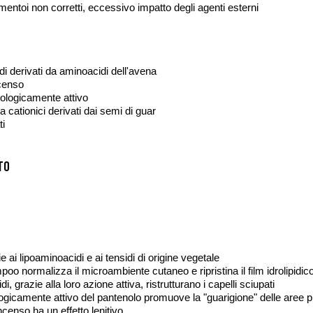
amentoi non corretti, eccessivo impatto degli agenti esterni
i derivati da aminoacidi dell'avena
ncenso
iologicamente attivo
a cationici derivati dai semi di guar
ti
to
 ai lipoaminoacidi e ai tensidi di origine vegetale
oo normalizza il microambiente cutaneo e ripristina il film idrolipidic
di, grazie alla loro azione attiva, ristrutturano i capelli sciupati
ologicamente attivo del pantenolo promuove la "guarigione" delle aree più
incenso ha un effetto lenitivo