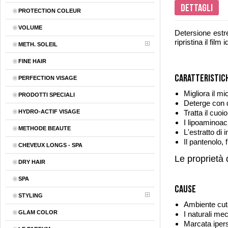
Dettagli
PROTECTION COLEUR
VOLUME
Detersione estr
ripristina il film 
METH. SOLEIL
FINE HAIR
Caratteristic
PERFECTION VISAGE
Migliora il m
PRODOTTI SPECIALI
Deterge con 
HYDRO-ACTIF VISAGE
Tratta il cuoi
I lipoaminoaci
METHODE BEAUTE
L'estratto di
Il pantenolo, 
CHEVEUX LONGS - SPA
Le proprietà 
DRY HAIR
SPA
Cause
STYLING
Ambiente cutan
GLAM COLOR
I naturali me
Marcata ipers