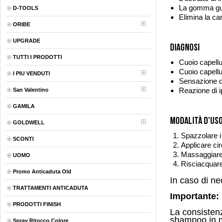
La gomma guar
D-TOOLS
Elimina la car
ORIBE
UPGRADE
Diagnosi
TUTTI I PRODOTTI
Cuoio capellu
Cuoio capellu
I PIU VENDUTI
Sensazione d
Reazione di ip
San Valentino
GAMILA
Modalità d'us
GOLDWELL
Spazzolare i 
SCONTI
Applicare cir
Massaggiare 
UOMO
Risciacquar
Promo Anticaduta Old
In caso di n
TRATTAMENTI ANTICADUTA
Importante:
PRODOTTI FINISH
La consistenz
shampoo in ma
Spray Ritocco Colore