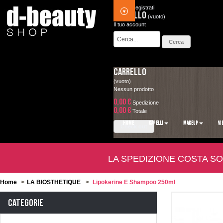
Accedi
Registrati
Carrello
(vuoto)
Il tuo account
Carrello
(vuoto)
Nessun prodotto
0,00 €
Spedizione
0,00 €
Totale
HOME
CAPELLI
MAKEUP
VI
Check out
LA SPEDIZIONE COSTA SO
Home
>
LA BIOSTHETIQUE
>
Lipokerine E Shampoo 250ml
Categorie