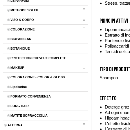
LE PARFUM
Stress, tratt
METHODE SOLEIL
Principi attivi
VISO & CORPO
Lipoaminoacid
COLORAZIONE
Estratto di i
BIOFANELAN
Pantenolo fis
Polisaccaridi 
BOTANIQUE
Tensidi delica
PROTECTION CHEVEUX COMPLETE
MAKEUP
Tipo di prodot
Shampoo
COLORAZIONE - COLOR & GLOSS
Lipokerine
FORMATO CONVENIENZA
Effetto
LONG HAIR
Deterge grazie
Ad ogni shamp
MATITE SOPRACCIGLIA
I lipoaminoaci
L'effetto fisi
ALTERNA
L'estratto di 