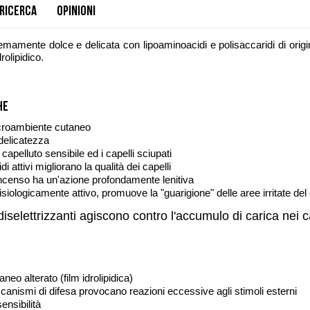
Ricerca
Opinioni
emamente dolce e delicata con lipoaminoacidi e polisaccaridi di orig
idrolipidico.
he
icroambiente cutaneo
delicatezza
o capelluto sensibile ed i capelli sciupati
di attivi migliorano la qualità dei capelli
 incenso ha un'azione profondamente lenitiva
fisiologicamente attivo, promuove la "guarigione" delle aree irritate del
diselettrizzanti agiscono contro l'accumulo di carica nei ca
eo alterato (film idrolipidica)
ccanismi di difesa provocano reazioni eccessive agli stimoli esterni
ensibilità