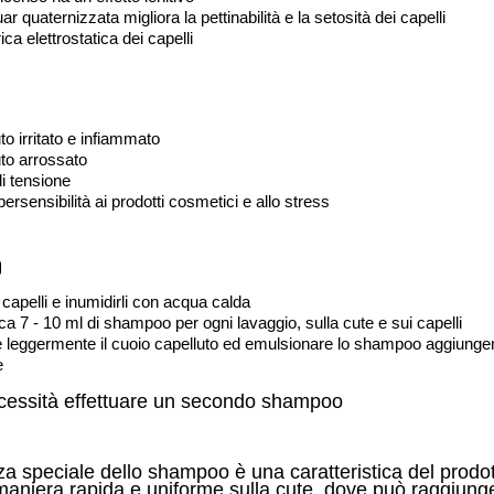
 quaternizzata migliora la pettinabilità e la setosità dei capelli
ica elettrostatica dei capelli
to irritato e infiammato
to arrossato
i tensione
ersensibilità ai prodotti cosmetici e allo stress
o
capelli e inumidirli con acqua calda
ca 7 - 10 ml di shampoo per ogni lavaggio, sulla cute e sui capelli
leggermente il cuoio capelluto ed emulsionare lo shampoo aggiungend
e
ecessità effettuare un secondo shampoo
a speciale dello shampoo è una caratteristica del prodott
niera rapida e uniforme sulla cute, dove può raggiungere i