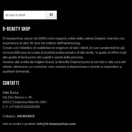
d-beauty shop
D-beautyshop nasce nel 2009 come negozio online della catena Dejanel, marchio con
esperienza di oltre 30 anni nel settore dell’hairdressing.
Creato con l'obiettivo di soddisfare le esigenze di tutti i clienti, le sue caratteristiche più
riconoscibili sono la scelta di prodotti professionali e di alto livello, in grado di offrire il più
alto grado di benessere dei capelli e quindi della persona.
Insieme alla scelta dei migliori brand, la filosofia Dejanel punta al servizio e alla cura del
cliente, attraverso un customer care sempre a disposizione e pronto a rispondere a
qualsiasi domanda.
Contatti
I-Do S.r.l.s.
Via Don Bosco n. 45
62012 Civitanova Marche (Mc)
C.F. e P.IVA 02132330438
Cellulare:
3454524919
Info su ordini e prodotti:
info@d-beautyshop.com