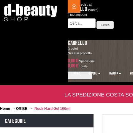
Accedi
Registrati
Carrello
(vuoto)
Il tuo account
Carrello
(vuoto)
Nessun prodotto
0,00 €
Spedizione
0,00 €
Totale
HOME
CAPELLI
MAKEUP
VI
Check out
LA SPEDIZIONE COSTA SO
Home
>
ORIBE
>
Rock Hard Gel 100ml
Categorie