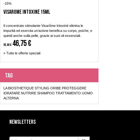
-15%
Visarome Intoxiné 15ml
Il concentrato stimolante Visarôme Intoxiné elimina le
impurità ed esercita un’azione benefica su corpo, psiche, e
quindi anche sulla pelle, grazie ai suoi oli essenziali.
46,75 €
55,00 €
» Tutte le offerte speciali
Tag
LA BIOSTHETIQUE
STYLING
ORIBE
PROTEGGERE
IDRATARE
NUTRIRE
SHAMPOO
TRATTAMENTO
UOMO
ALTERNA
Newsletters