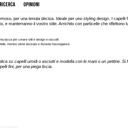
Ricerca
Opinioni
oso, per una tenuta decisa. Ideale per uno styling design. I capelli f
ato, e manterranno il vostro stile. Arrichito con particelle che riflettono l
na lacca per creare stili e design e raccolti
ibile, mentre viene lavorato e durante l'asciugatura
ica su capelli umidi o asciutti e modella con le mani o un pettine. Si
elli fini, per una piega liscia.