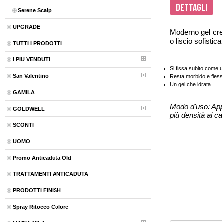
Dettagli
Serene Scalp
UPGRADE
Moderno gel crem
o liscio sofistic
TUTTI I PRODOTTI
I PIU VENDUTI
Si fissa subito come u
San Valentino
Resta morbido e fless
Un gel che idrata
GAMILA
Modo d'uso: Appl
GOLDWELL
più densità ai cap
SCONTI
UOMO
Promo Anticaduta Old
TRATTAMENTI ANTICADUTA
PRODOTTI FINISH
Spray Ritocco Colore