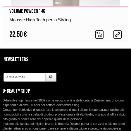
Volume Powder 14g
Mousse High Tech per lo Styling
22,50 €
Newsletters
d-beauty shop
D-beautyshop nasce nel 2009 come negozio online della catena Dejanel, marchio con
esperienza di oltre 30 anni nel settore dell’hairdressing.
Creato con l'obiettivo di soddisfare le esigenze di tutti i clienti, le sue caratteristiche più
riconoscibili sono la scelta di prodotti professionali e di alto livello, in grado di offrire il più
alto grado di benessere dei capelli e quindi della persona.
Insieme alla scelta dei migliori brand, la filosofia Dejanel punta al servizio e alla cura del
cliente, attraverso un customer care sempre a disposizione e pronto a rispondere a