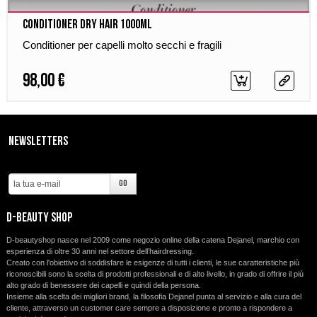
Conditioner Dry Hair 1000ml
Conditioner per capelli molto secchi e fragili
98,00 €
Newsletters
d-beauty shop
D-beautyshop nasce nel 2009 come negozio online della catena Dejanel, marchio con
esperienza di oltre 30 anni nel settore dell’hairdressing.
Creato con l'obiettivo di soddisfare le esigenze di tutti i clienti, le sue caratteristiche più
riconoscibili sono la scelta di prodotti professionali e di alto livello, in grado di offrire il più
alto grado di benessere dei capelli e quindi della persona.
Insieme alla scelta dei migliori brand, la filosofia Dejanel punta al servizio e alla cura del
cliente, attraverso un customer care sempre a disposizione e pronto a rispondere a