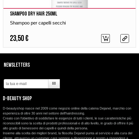
Shampoo Dry Hair 250ml
Shampoo per capelli secchi
23,50 €
Newsletters
d-beauty shop
D-beautyshop nasce nel 2009 come negozio online della catena Dejanel, marchio con
esperienza di oltre 30 anni nel settore dell’hairdressing.
Creato con l'obiettivo di soddisfare le esigenze di tutti i clienti, le sue caratteristiche più
riconoscibili sono la scelta di prodotti professionali e di alto livello, in grado di offrire il più
alto grado di benessere dei capelli e quindi della persona.
Insieme alla scelta dei migliori brand, la filosofia Dejanel punta al servizio e alla cura del
cliente, attraverso un customer care sempre a disposizione e pronto a rispondere a