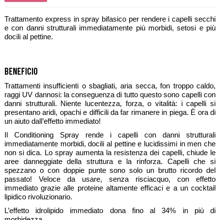
Trattamento express in spray bifasico per rendere i capelli secchi
e con danni strutturali immediatamente più morbidi, setosi e più
docili al pettine.
Beneficio
Trattamenti insufficienti o sbagliati, aria secca, fon troppo caldo,
raggi UV dannosi: la conseguenza di tutto questo sono capelli con
danni strutturali. Niente lucentezza, forza, o vitalità: i capelli si
presentano aridi, opachi e difficili da far rimanere in piega. È ora di
un aiuto dall’effetto immediato!
Il Conditioning Spray rende i capelli con danni strutturali
immediatamente morbidi, docili al pettine e lucidissimi in men che
non si dica. Lo spray aumenta la resistenza dei capelli, chiude le
aree danneggiate della struttura e la rinforza. Capelli che si
spezzano o con doppie punte sono solo un brutto ricordo del
passato! Veloce da usare, senza risciacquo, con effetto
immediato grazie alle proteine altamente efficaci e a un cocktail
lipidico rivoluzionario.
L’effetto idrolipido immediato dona fino al 34% in più di
morbidezza.